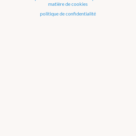
matière de cookies
Le climat de la Belgique mois après mois
politique de confidentialité
Evénements remarquables depuis 1901
Changement climatique en Belgique
Climats dans le monde
Mai
Liste des événements remarquables
par type d'événement
par décennie
par région
par
mois
par saison
Janvier
Février
Mars
Avril
Mai
Juin
Juillet
Août
Septembre
Octobre
Novembre
Décembre