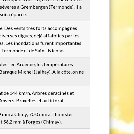
 sévères à Grembergen (Termonde). Il a
soit réparée.
ue. Des vents très forts accompagnés
iverses digues, déjà affaiblies par les
s. Les inondations furent importantes
e Termonde et de Saint-Nicolas.
les : en Ardenne, les températures
Baraque Michel (Jalhay). A la côte, on ne
nt de 144 km/h. Arbres déracinés et
nvers, Bruxelles et au littoral.
9 mm à Chiny; 70,0 mm à Thimister
t 56,2 mm à Forges (Chimay).