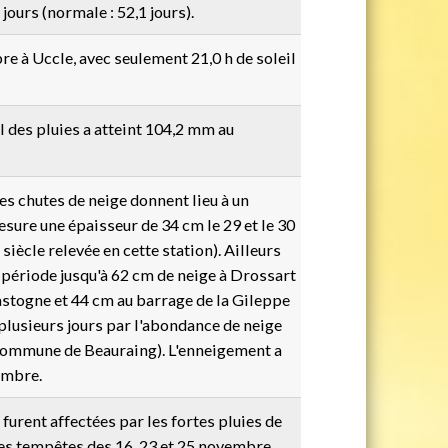
jours (normale : 52,1 jours).
e à Uccle, avec seulement 21,0 h de soleil
ul des pluies a atteint 104,2 mm au
es chutes de neige donnent lieu à un
ure une épaisseur de 34 cm le 29 et le 30
 siècle relevée en cette station). Ailleurs
 période jusqu'à 62 cm de neige à Drossart
stogne et 44 cm au barrage de la Gileppe
 plusieurs jours par l'abondance de neige
 commune de Beauraing). L'enneigement a
embre.
furent affectées par les fortes pluies de
es tempêtes des 16, 23 et 25 novembre.