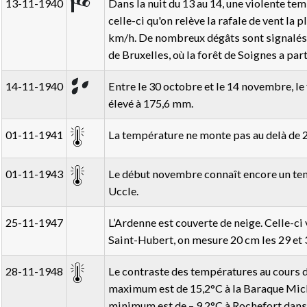
13-11-1940
Dans la nuit du 13 au 14, une violente tem
celle-ci qu'on relève la rafale de vent la 
km/h. De nombreux dégâts sont signalés,
de Bruxelles, où la forêt de Soignes a par
14-11-1940
Entre le 30 octobre et le 14 novembre, le 
élevé à 175,6 mm.
01-11-1941
La température ne monte pas au delà de 2
01-11-1943
Le début novembre connaît encore un te
Uccle.
25-11-1947
L’Ardenne est couverte de neige. Celle-ci v
Saint-Hubert, on mesure 20 cm les 29 et
28-11-1948
Le contraste des températures au cours de
maximum est de 15,2°C à la Baraque Michel
minimum est de – 9,2°C à Rochefort dans l