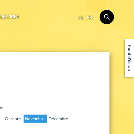
DE L’IRM
NL
FR
Fond d'écran
on
e
Octobre
Novembre
Décembre