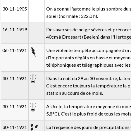
30-11-1905
On a connu l'automne le plus sombre du s
soleil (normale : 322,0 h).
16-11-1919
Des averses de neige sévères et précoce
40cm à Drossart (Baelen) dans l'Hertogen
06-11-1921
Une violente tempête accompagnée d'ora
d'importants dégâts en basse et moyenn
téléphoniques et télégraphiques avec les
30-11-1921
Dans la nuit du 29 au 30 novembre, la te
C'est encore toujours la température la p
station au cours de ce mois.
30-11-1921
A Uccle, la température moyenne du mois 
5,8°C). C'est le plus froid de tous les mo
30-11-1921
La fréquence des jours de précipitations 