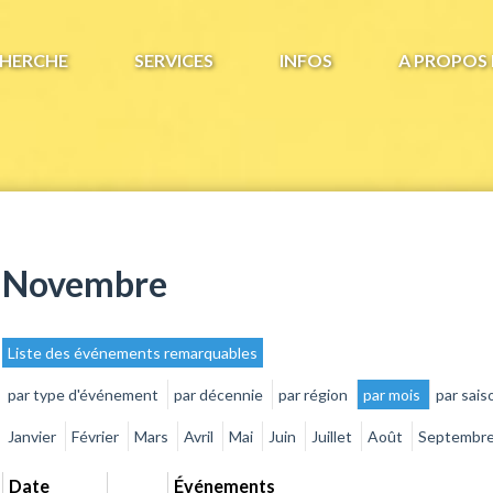
HERCHE
SERVICES
INFOS
A PROPOS 
Novembre
Liste des événements remarquables
par type d'événement
par décennie
par région
par mois
par sais
Janvier
Février
Mars
Avril
Mai
Juin
Juillet
Août
Septembr
Date
Événements