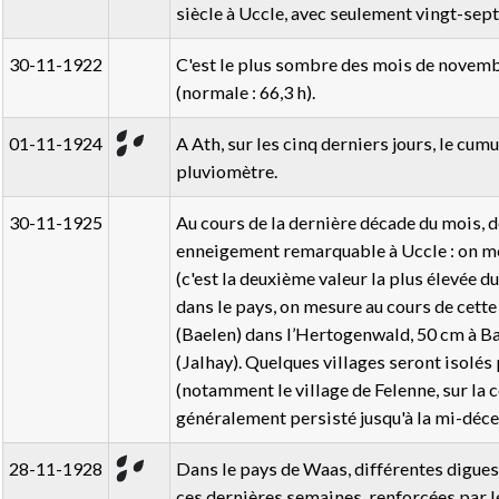
siècle à Uccle, avec seulement vingt-sept 
30-11-1922
C'est le plus sombre des mois de novembr
(normale : 66,3 h).
01-11-1924
A Ath, sur les cinq derniers jours, le cum
pluviomètre.
30-11-1925
Au cours de la dernière décade du mois, d
enneigement remarquable à Uccle : on mes
(c'est la deuxième valeur la plus élevée du
dans le pays, on mesure au cours de cette
(Baelen) dans l’Hertogenwald, 50 cm à Ba
(Jalhay). Quelques villages seront isolés
(notamment le village de Felenne, sur la
généralement persisté jusqu'à la mi-déc
28-11-1928
Dans le pays de Waas, différentes digues 
ces dernières semaines, renforcées par l