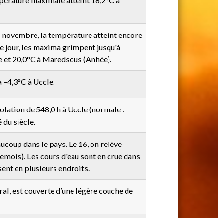
mpérature maximale atteint 18,2°C à
e novembre, la température atteint encore
 jour, les maxima grimpent jusqu'à
e et 20,0°C à Maredsous (Anhée).
 –4,3°C à Uccle.
lation de 548,0 h à Uccle (normale :
 du siècle.
aucoup dans le pays. Le 16, on relève
mois). Les cours d'eau sont en crue dans
sent en plusieurs endroits.
oral, est couverte d’une légère couche de