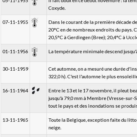
05-11-1955
Il fait doux en ce début novembre : la te
Coxyde.
07-11-1955
Dans le courant de la première décade d
20°C en de nombreux endroits du pays. Ce
20,5°C à Gerdingen (Bree); 20,4°C à Uccl
01-11-1956
La température minimale descend jusqu'à
30-11-1959
Cet automne, on a mesuré une durée d'inso
322,0 h). C'est l'automne le plus ensoleillé
16-11-1964
Entre le 13 et le 17 novembre, il pleut be
jusqu'à 79,0 mm à Membre (Vresse-sur-Se
tout le pays et des inondations se produi
13-11-1965
Toute la Belgique, exception faite du litt
neige.