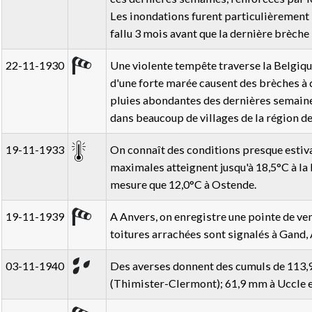
Les inondations furent particulièrement
fallu 3 mois avant que la dernière brèche 
22-11-1930
Une violente tempête traverse la Belgiq
d'une forte marée causent des brèches à d
pluies abondantes des dernières semaine
dans beaucoup de villages de la région d
19-11-1933
On connaît des conditions presque estiva
maximales atteignent jusqu'à 18,5°C à la 
mesure que 12,0°C à Ostende.
19-11-1939
A Anvers, on enregistre une pointe de ve
toitures arrachées sont signalés à Gand, A
03-11-1940
Des averses donnent des cumuls de 113,
(Thimister-Clermont); 61,9 mm à Uccle e