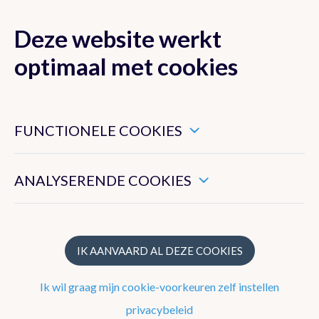
Deze website werkt
MENU
optimaal met cookies
Dit zijn noodzakelijke cookies die ervoor zorgen dat deze
website goed functioneert.
FUNCTIONELE COOKIES
Klimaat van België
Hiermee kunnen we het algemeen gebruik van deze website
meten.
ANALYSERENDE COOKIES
Recente waarnemingen te Ukkel
Klimatologisch overzicht
Klimatologische kaarten
IK AANVAARD AL DEZE COOKIES
Klimaatnormalen te Ukkel
Ik wil graag mijn cookie-voorkeuren zelf instellen
Klimaatatlas
privacybeleid
Klimaat in uw gemeente