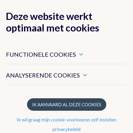
Deze website werkt
MENU
optimaal met cookies
Dit zijn noodzakelijke cookies die ervoor zorgen dat deze
website goed functioneert.
FUNCTIONELE COOKIES
Klimaat van België
Hiermee kunnen we het algemeen gebruik van deze website
meten.
ANALYSERENDE COOKIES
Recente waarnemingen te Ukkel
Klimatologisch overzicht
Klimatologische kaarten
IK AANVAARD AL DEZE COOKIES
Klimaatnormalen te Ukkel
Ik wil graag mijn cookie-voorkeuren zelf instellen
Klimaatatlas
privacybeleid
Klimaat in uw gemeente