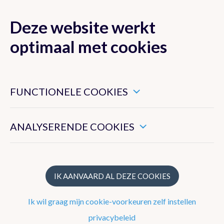
Deze website werkt
MENU
optimaal met cookies
Dit zijn noodzakelijke cookies die ervoor zorgen dat deze
website goed functioneert.
FUNCTIONELE COOKIES
Klimaat van België
Hiermee kunnen we het algemeen gebruik van deze website
meten.
ANALYSERENDE COOKIES
Recente waarnemingen te Ukkel
Klimatologisch overzicht
Klimatologische kaarten
IK AANVAARD AL DEZE COOKIES
Klimaatnormalen te Ukkel
Ik wil graag mijn cookie-voorkeuren zelf instellen
Klimaatatlas
privacybeleid
Klimaat in uw gemeente