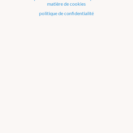
matière de cookies
Le climat de la Belgique mois après mois
politique de confidentialité
Evénements remarquables depuis 1901
Changement climatique en Belgique
Climats dans le monde
Bilans climatologiques de 2018
2026
2025
2024
2023
2022
2021
2016-2020
2011-2015
2006-2010
2002-2005
A propos des
graphiques
2016
2017
2018
2019
2020
Janvier
Février
Mars
Avril
Mai
Juin
Juillet
Août