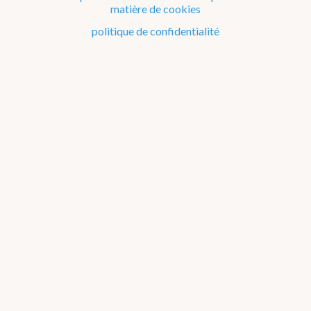
matière de cookies
Le climat de la Belgique mois après mois
politique de confidentialité
Evénements remarquables depuis 1901
Changement climatique en Belgique
Climats dans le monde
Bilans climatologiques de 2018
2026
2025
2024
2023
2022
2021
2016-2020
2011-2015
2006-2010
2002-2005
A propos des
graphiques
2016
2017
2018
2019
2020
Janvier
Février
Mars
Avril
Mai
Juin
Juillet
Août