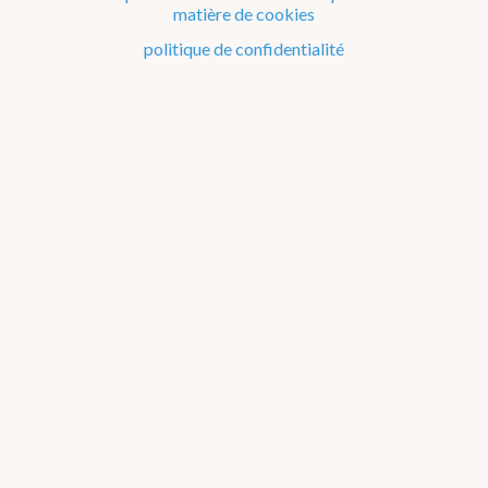
matière de cookies
Le climat de la Belgique mois après mois
politique de confidentialité
Evénements remarquables depuis 1901
Changement climatique en Belgique
Climats dans le monde
Bilans climatologiques de 2018
2026
2025
2024
2023
2022
2021
2016-2020
2011-2015
2006-2010
2002-2005
A propos des
graphiques
2016
2017
2018
2019
2020
Janvier
Février
Mars
Avril
Mai
Juin
Juillet
Août