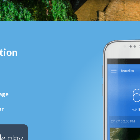
tion
rage
ar