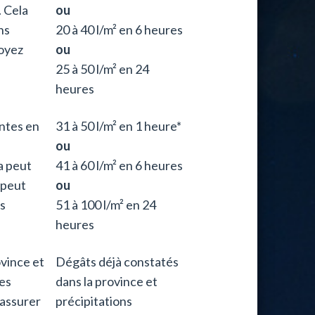
. Cela
ou
ns
20 à 40 l/m² en 6 heures
Soyez
ou
25 à 50 l/m² en 24
heures
ntes en
31 à 50 l/m² en 1 heure*
ou
a peut
41 à 60 l/m² en 6 heures
 peut
ou
s
51 à 100 l/m² en 24
heures
vince et
Dégâts déjà constatés
es
dans la province et
’assurer
précipitations