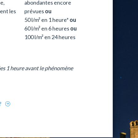
le,
abondantes encore
ent les
prévues
ou
50 l/m² en 1 heure*
ou
60 l/m² en 6 heures
ou
100 l/m² en 24 heures
ées 1 heure avant le phénomène
?