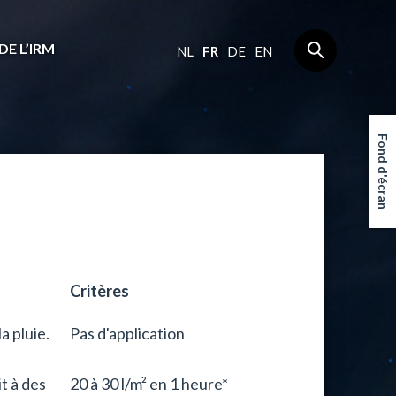
DE L’IRM
NL
FR
DE
EN
Fond d'écran
Critères
a pluie.
Pas d'application
t à des
20 à 30 l/m² en 1 heure*