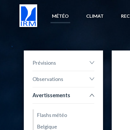
MÉTÉO
CLIMAT
REC
Prévisions
Observations
Avertissements
Flashs météo
Belgique