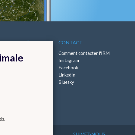
TRAVAILLER À L'IRM
CONTACT
ffres d'emploi
Comment contacter l'IRM
timale
Stages
Instagram
Facebook
LinkedIn
Bluesky
eb.
SUIVEZ-NOUS