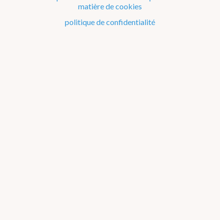
matière de cookies
Précipitations beta
politique de confidentialité
Cartes de fronts
Cumul de précipitations
Indice UV
Sécheresse
Ephémérides
Pollens
Observations
Avertissements