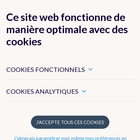
Ce site web fonctionne de
MENU
manière optimale avec des
cookies
Ces cookies sont nécessaires pour veiller au bon
Prévisions
fonctionnement de ce site web.
COOKIES FONCTIONNELS
Ils nous permettent de mesurer l’utilisation générale de ce
Prochains jours
site web.
COOKIES ANALYTIQUES
Explications
Modèle Alaro
Mer et côte
J’ACCEPTE TOUS CES COOKIES
Marées
J'aimerais paramétrer moi-même mes préférences en
Précipitations