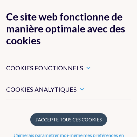
Ce site web fonctionne de
MENU
manière optimale avec des
cookies
Ces cookies sont nécessaires pour veiller au bon
Prévisions
fonctionnement de ce site web.
COOKIES FONCTIONNELS
Ils nous permettent de mesurer l’utilisation générale de ce
Prochains jours
site web.
COOKIES ANALYTIQUES
Explications
Modèle Alaro
Mer et côte
J’ACCEPTE TOUS CES COOKIES
Marées
J'aimerais paramétrer moi-même mes préférences en
Précipitations