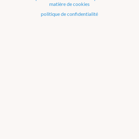
matière de cookies
Précipitations beta
politique de confidentialité
Cartes de fronts
Cumul de précipitations
Indice UV
Sécheresse
Ephémérides
Pollens
Observations
Avertissements