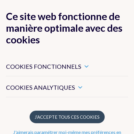
Ce site web fonctionne de
MENU
manière optimale avec des
cookies
Ces cookies sont nécessaires pour veiller au bon
Généralités
fonctionnement de ce site web.
COOKIES FONCTIONNELS
Paramètres
Ils nous permettent de mesurer l’utilisation générale de ce
site web.
COOKIES ANALYTIQUES
Normales mensuelles
Mois après mois
J’ACCEPTE TOUS CES COOKIES
Janvier
J'aimerais paramétrer moi-même mes préférences en