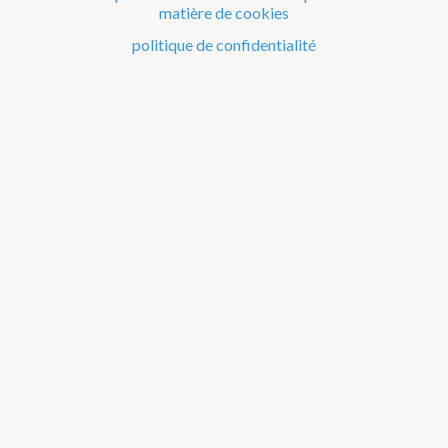
Février
matière de cookies
Mars
politique de confidentialité
Avril
Mai
Juin
Juillet
Août
Septembre
Octobre
Novembre
Décembre
Atlas Climatique