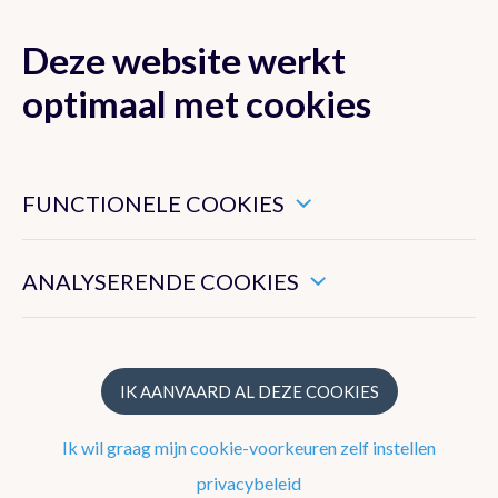
Deze website werkt
MENU
optimaal met cookies
Dit zijn noodzakelijke cookies die ervoor zorgen dat deze
website goed functioneert.
FUNCTIONELE COOKIES
Klimaat van België
Hiermee kunnen we het algemeen gebruik van deze website
meten.
ANALYSERENDE COOKIES
Recente waarnemingen te Ukkel
Klimatologisch overzicht
Klimatologische kaarten
IK AANVAARD AL DEZE COOKIES
Klimaatnormalen te Ukkel
Ik wil graag mijn cookie-voorkeuren zelf instellen
Klimaatatlas
privacybeleid
Klimaat in uw gemeente