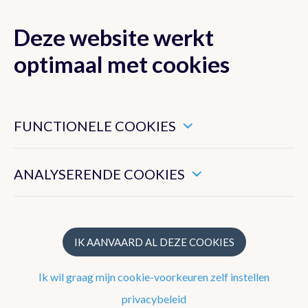
Deze website werkt
MENU
optimaal met cookies
Dit zijn noodzakelijke cookies die ervoor zorgen dat deze
website goed functioneert.
FUNCTIONELE COOKIES
Klimaat van België
Hiermee kunnen we het algemeen gebruik van deze website
meten.
ANALYSERENDE COOKIES
Recente waarnemingen te Ukkel
Klimatologisch overzicht
Klimatologische kaarten
IK AANVAARD AL DEZE COOKIES
Klimaatnormalen te Ukkel
Ik wil graag mijn cookie-voorkeuren zelf instellen
Klimaatatlas
privacybeleid
Klimaat in uw gemeente