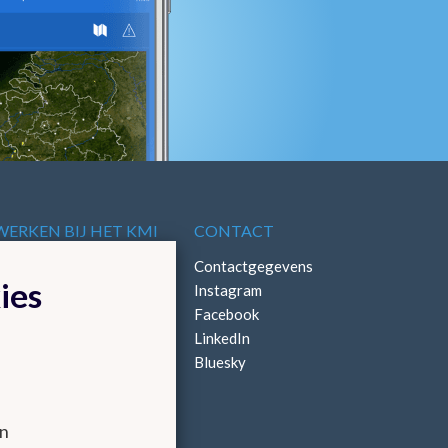
WERKEN BIJ HET KMI
CONTACT
Vacatures
Contactgegevens
ies
Stages
Instagram
Facebook
LinkedIn
Bluesky
en