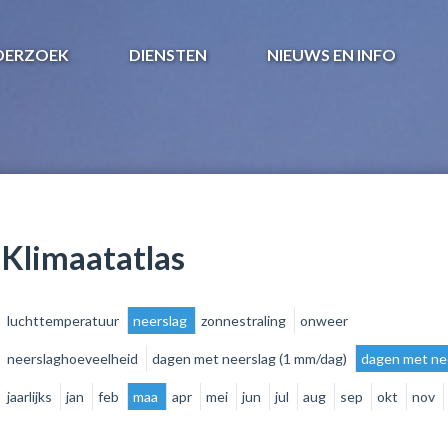
DERZOEK
DIENSTEN
NIEUWS EN INFO
Klimaatatlas
luchttemperatuur
neerslag
zonnestraling
onweer
neerslaghoeveelheid
dagen met neerslag (1 mm/dag)
dagen met ne
jaarlijks
jan
feb
maa
apr
mei
jun
jul
aug
sep
okt
nov