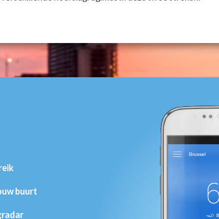
reik
jouw buurt
gradar