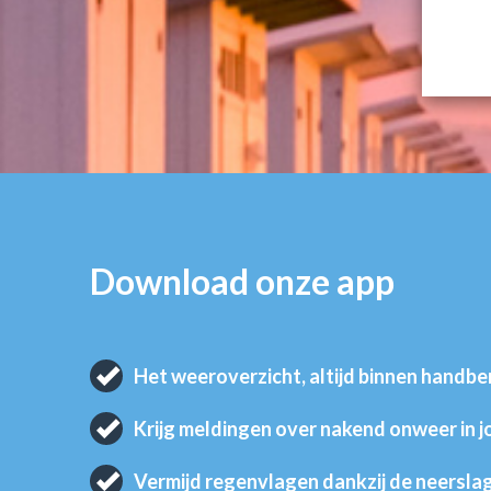
Download onze app
Het weeroverzicht, altijd binnen handbe
Krijg meldingen over nakend onweer in 
Vermijd regenvlagen dankzij de neersla