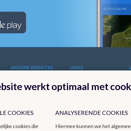
ANDERE WEBSITES
LINKS
VAN HET KMI
t
Europese
bsite werkt optimaal met cook
KMI in Dourbes
meteorologische
Radar
diensten
Ozon
Internationale
Remote Sensing
organisaties
Climate Dynamics
LE COOKIES
ANALYSERENDE COOKIES
Nationale organisaties
Hydroland
Federale
elijke cookies die
Hiermee kunnen we het algeme
Wetenschappelijke