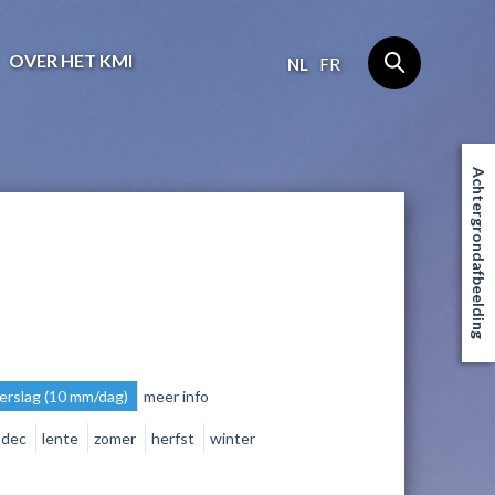
OVER HET KMI
NL
FR
Achtergrondafbeelding
erslag (10 mm/dag)
meer info
dec
lente
zomer
herfst
winter