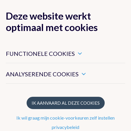
Deze website werkt
MENU
optimaal met cookies
Dit zijn noodzakelijke cookies die ervoor zorgen dat deze
website goed functioneert.
FUNCTIONELE COOKIES
Klimaat van België
Hiermee kunnen we het algemeen gebruik van deze website
meten.
ANALYSERENDE COOKIES
Recente waarnemingen te Ukkel
Klimatologisch overzicht
Klimatologische kaarten
IK AANVAARD AL DEZE COOKIES
Klimaatnormalen te Ukkel
Ik wil graag mijn cookie-voorkeuren zelf instellen
Klimaatatlas
privacybeleid
Klimaat in uw gemeente