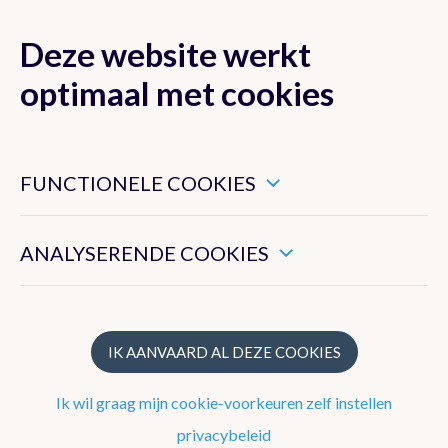
Deze website werkt
MENU
optimaal met cookies
Dit zijn noodzakelijke cookies die ervoor zorgen dat deze
website goed functioneert.
FUNCTIONELE COOKIES
Klimaat van België
Hiermee kunnen we het algemeen gebruik van deze website
meten.
ANALYSERENDE COOKIES
Recente waarnemingen te Ukkel
Klimatologisch overzicht
Klimatologische kaarten
IK AANVAARD AL DEZE COOKIES
Klimaatnormalen te Ukkel
Ik wil graag mijn cookie-voorkeuren zelf instellen
Klimaatatlas
privacybeleid
Klimaat in uw gemeente