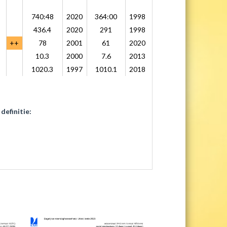
740:48
2020
364:00
1998
436.4
2020
291
1998
++
78
2001
61
2020
10.3
2000
7.6
2013
1020.3
1997
1010.1
2018
definitie: