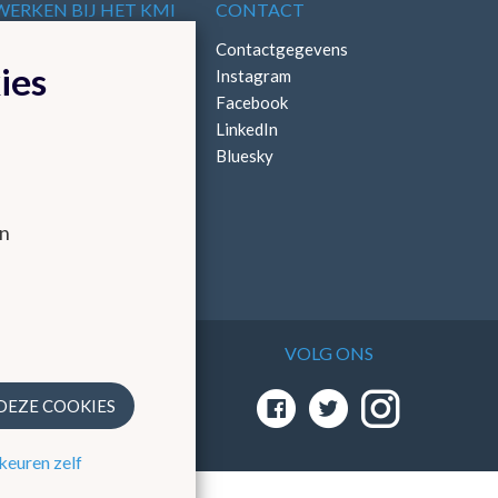
WERKEN BIJ HET KMI
CONTACT
Vacatures
Contactgegevens
ies
Stages
Instagram
Facebook
LinkedIn
Bluesky
en
VOLG ONS
 via
 DEZE COOKIES
keuren zelf