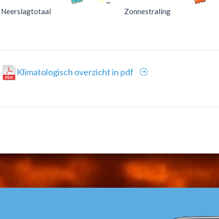
Neerslagtotaal
Zonnestraling
Klimatologisch overzicht in pdf