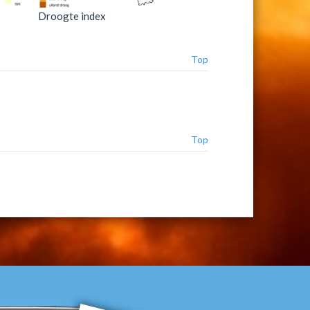
Droogte index
Top
Top