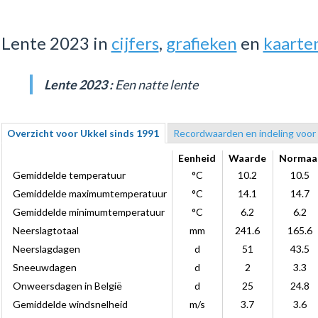
Lente 2023 in
cijfers
,
grafieken
en
kaarte
Lente 2023 :
Een natte lente
Overzicht voor Ukkel sinds 1991
Recordwaarden en indeling voor
Eenheid
Waarde
Normaa
Gemiddelde temperatuur
°C
10.2
10.5
Gemiddelde maximumtemperatuur
°C
14.1
14.7
Gemiddelde minimumtemperatuur
°C
6.2
6.2
Neerslagtotaal
mm
241.6
165.6
Neerslagdagen
d
51
43.5
Sneeuwdagen
d
2
3.3
Onweersdagen in België
d
25
24.8
Gemiddelde windsnelheid
m/s
3.7
3.6