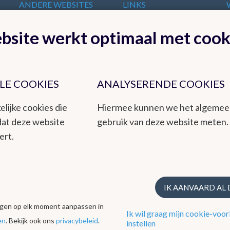
ANDERE WEBSITES
LINKS
VAN HET KMI
t
Europese
bsite werkt optimaal met cook
KMI in Dourbes
meteorologische
Radar
diensten
Ozon
Internationale
Remote Sensing
organisaties
Climate Dynamics
LE COOKIES
ANALYSERENDE COOKIES
Nationale organisaties
Hydroland
Federale
elijke cookies die
Hiermee kunnen we het algeme
Wetenschappelijke
dat deze website
gebruik van deze website meten.
Instellingen
ert.
t een betrouwbare dienstverlening aan het publiek en de overheden,
teit. Het KMI is een instituut dat ook milieu-uitdagingen integreert
IK AANVAARD AL
ing via zijn kwaliteitsmanagementsysteem volgens de ISO9001-norm.
ingen op elk moment aanpassen in
Ik wil graag mijn cookie-voor
en
. Bekijk ook ons
privacybeleid
.
instellen