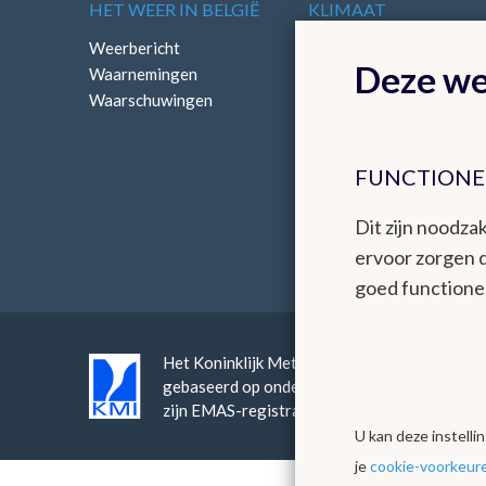
HET WEER IN BELGIË
KLIMAAT
Weerbericht
Klimatologisch overzich
Deze we
Waarnemingen
Klimatologische kaarten
Waarschuwingen
FUNCTIONE
Dit zijn noodzak
ervoor zorgen 
goed functione
Het Koninklijk Meteorologisch Instituut bied
gebaseerd op onderzoek, innovatie en continuï
zijn EMAS-registratie en continue verbeter
U kan deze instell
je
cookie-voorkeur