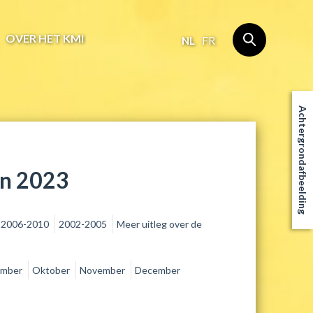
OVER HET KMI
NL
FR
Achtergrondafbeelding
an 2023
2006-2010
2002-2005
Meer uitleg over de
ember
Oktober
November
December