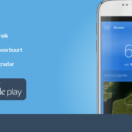
reik
jouw buurt
gradar