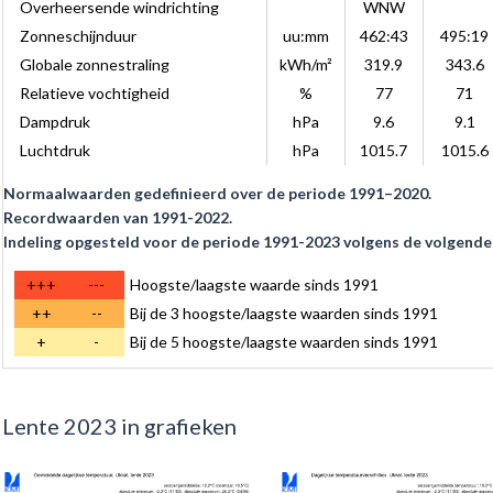
Overheersende windrichting
WNW
Zonneschijnduur
uu:mm
462:43
495:19
Globale zonnestraling
kWh/m²
319.9
343.6
Relatieve vochtigheid
%
77
71
Dampdruk
hPa
9.6
9.1
Luchtdruk
hPa
1015.7
1015.6
Normaalwaarden gedefinieerd over de periode 1991–2020.
Recordwaarden van 1991-2022.
Indeling opgesteld voor de periode 1991-2023 volgens de volgende 
+++
---
Hoogste/laagste waarde sinds 1991
++
--
Bij de 3 hoogste/laagste waarden sinds 1991
+
-
Bij de 5 hoogste/laagste waarden sinds 1991
Lente 2023 in grafieken