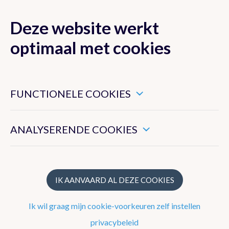
Deze website werkt
MENU
optimaal met cookies
Dit zijn noodzakelijke cookies die ervoor zorgen dat deze
website goed functioneert.
FUNCTIONELE COOKIES
Klimaat van België
Hiermee kunnen we het algemeen gebruik van deze website
meten.
ANALYSERENDE COOKIES
Recente waarnemingen te Ukkel
Klimatologisch overzicht
Klimatologische kaarten
IK AANVAARD AL DEZE COOKIES
Klimaatnormalen te Ukkel
Ik wil graag mijn cookie-voorkeuren zelf instellen
Klimaatatlas
privacybeleid
Klimaat in uw gemeente