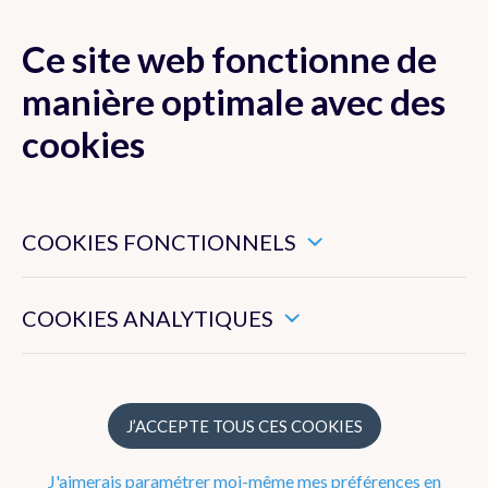
Ce site web fonctionne de
MENU
manière optimale avec des
cookies
Ces cookies sont nécessaires pour veiller au bon
Prévisions
fonctionnement de ce site web.
COOKIES FONCTIONNELS
Observations
Ils nous permettent de mesurer l’utilisation générale de ce
site web.
COOKIES ANALYTIQUES
Belgique
Europe
Précipitations radar
J’ACCEPTE TOUS CES COOKIES
Images satellites
J'aimerais paramétrer moi-même mes préférences en