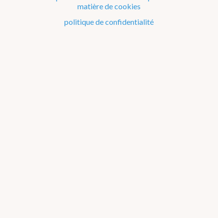
Couche d'ozone
matière de cookies
politique de confidentialité
Indice-UV
Webcams
WOW-BE
Avertissements
Europe
Précipitations et éclairs
Europe
Grêle