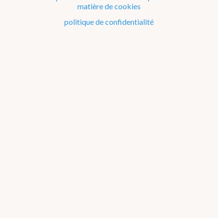
matière de cookies
Précipitations beta
politique de confidentialité
Cartes de fronts
Cumul de précipitations
Indice UV
Sécheresse
Ephémérides
Pollens
Observations
Avertissements