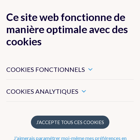
Ce site web fonctionne de
MENU
manière optimale avec des
cookies
Ces cookies sont nécessaires pour veiller au bon
Prévisions
fonctionnement de ce site web.
COOKIES FONCTIONNELS
Ils nous permettent de mesurer l’utilisation générale de ce
Prochains jours
site web.
COOKIES ANALYTIQUES
Explications
Modèle Alaro
Mer et côte
J’ACCEPTE TOUS CES COOKIES
Marées
J'aimerais paramétrer moi-même mes préférences en
Précipitations