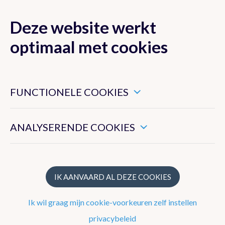
Deze website werkt
MENU
optimaal met cookies
Dit zijn noodzakelijke cookies die ervoor zorgen dat deze
website goed functioneert.
FUNCTIONELE COOKIES
Onze strategie
Hiermee kunnen we het algemeen gebruik van deze website
meten.
Wat doet het KMI?
ANALYSERENDE COOKIES
Structuur
Geschiedenis
IK AANVAARD AL DEZE COOKIES
Ik wil graag mijn cookie-voorkeuren zelf instellen
Het waarnemingsnetwerk
privacybeleid