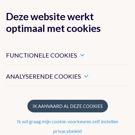
Deze website werkt
MENU
optimaal met cookies
Dit zijn noodzakelijke cookies die ervoor zorgen dat deze
website goed functioneert.
FUNCTIONELE COOKIES
Verwachtingen
Hiermee kunnen we het algemeen gebruik van deze website
meten.
Waarnemingen
ANALYSERENDE COOKIES
Waarschuwingen
IK AANVAARD AL DEZE COOKIES
Weerflashes
Overzicht België
Ik wil graag mijn cookie-voorkeuren zelf instellen
privacybeleid
Koudegolf