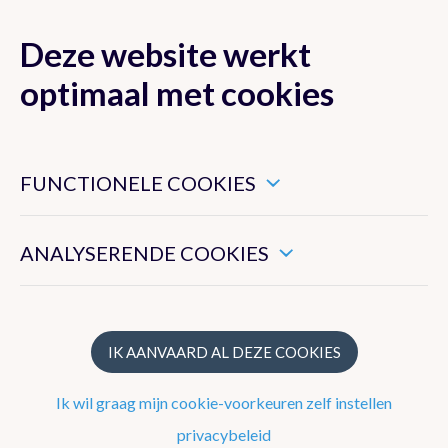
Deze website werkt
MENU
optimaal met cookies
Dit zijn noodzakelijke cookies die ervoor zorgen dat deze
website goed functioneert.
FUNCTIONELE COOKIES
Verwachtingen
Hiermee kunnen we het algemeen gebruik van deze website
meten.
ANALYSERENDE COOKIES
Komende dagen
Uitleg
Weermodel Alaro
IK AANVAARD AL DEZE COOKIES
Zee en kust
Ik wil graag mijn cookie-voorkeuren zelf instellen
Getijden
privacybeleid
Neerslag