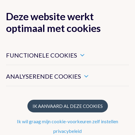
Deze website werkt
MENU
optimaal met cookies
Dit zijn noodzakelijke cookies die ervoor zorgen dat deze
website goed functioneert.
FUNCTIONELE COOKIES
Verwachtingen
Hiermee kunnen we het algemeen gebruik van deze website
meten.
Waarnemingen
ANALYSERENDE COOKIES
België
Europa
IK AANVAARD AL DEZE COOKIES
Neerslagradar
Ik wil graag mijn cookie-voorkeuren zelf instellen
Wolkenbeelden
privacybeleid