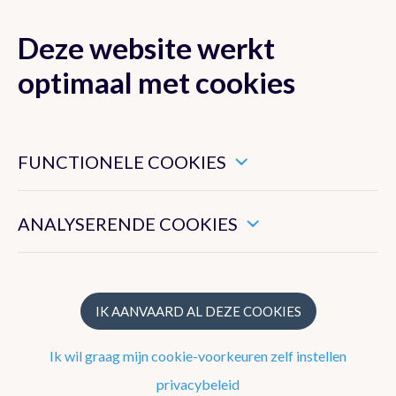
Deze website werkt
MENU
optimaal met cookies
Dit zijn noodzakelijke cookies die ervoor zorgen dat deze
website goed functioneert.
FUNCTIONELE COOKIES
Klimaat van België
Hiermee kunnen we het algemeen gebruik van deze website
meten.
ANALYSERENDE COOKIES
Recente waarnemingen te Ukkel
Klimatologisch overzicht
Klimatologische kaarten
IK AANVAARD AL DEZE COOKIES
Klimaatnormalen te Ukkel
Ik wil graag mijn cookie-voorkeuren zelf instellen
Klimaatatlas
privacybeleid
Klimaat in uw gemeente