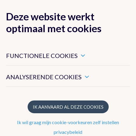
Deze website werkt
MENU
optimaal met cookies
Dit zijn noodzakelijke cookies die ervoor zorgen dat deze
website goed functioneert.
FUNCTIONELE COOKIES
Klimaat van België
Hiermee kunnen we het algemeen gebruik van deze website
meten.
ANALYSERENDE COOKIES
Recente waarnemingen te Ukkel
Klimatologisch overzicht
Klimatologische kaarten
IK AANVAARD AL DEZE COOKIES
Klimaatnormalen te Ukkel
Ik wil graag mijn cookie-voorkeuren zelf instellen
Klimaatatlas
privacybeleid
Klimaat in uw gemeente